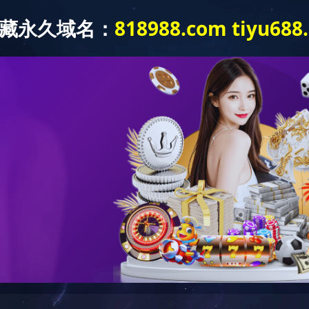
网站
aiyun·开云(中国)官方网站-
关于
资质
主营
关于我们
aiyun.com
我们
荣誉
业务
型专利证书 一种无人机测绘
实用新型专利证书一种勘察
数据采集装置
具箱
程用测绘仪器调整装置实用新
一种防止下陷的测绘设备实