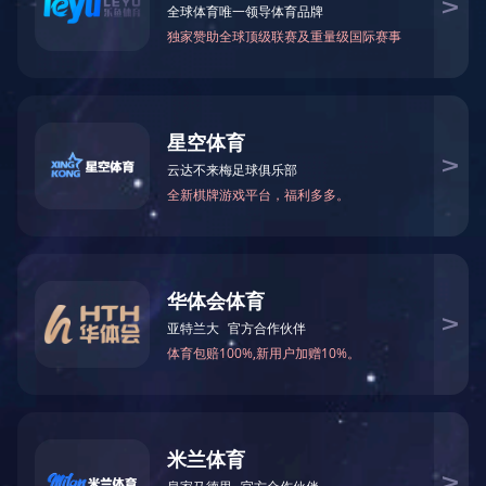
地理信息
于
我
们
地理信息类：地理国（省）情监测、基础测绘数据
更新、房地一体等调查类项目。
资
质
荣
誉
主
营
业
页面版权所有 ©
务
|
SEO标签
【营业执照】
项
目
案
例
手机
邮箱
电话